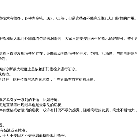
技术有很多，各种内窥镜、B超、CT等，但是这些都不能完全取代肛门指检的作用
指和病人肛门外部都均匀涂抹润滑剂，大家只需要按照医生的指示躺好即可。整个过
检不仅能发现病变的存在，还能帮助判断病变的性质、范围、活动度、与周围脏器
诊断。
病的诊断很大程度上是依赖肛门指检来进行初诊。
或炎症。
向盆腔，这种位置的急性阑尾炎，可在直肠右前方处有压痛。
很容易引发一系列的不适，比如痔疮。
变是直肠癌出现最早也是最常见的症状。
有便秘或者腹泻的症状，或许有排便不尽的感觉，随着病程的发展，病灶不断增大，
视。
在有黏液或者脓液。
千万不要因为不好意思而抗拒肛门指检。