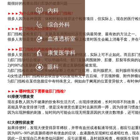
能很好的检查出我们肛肠的健康问题
内科
►►►为什么体检时不能放弃肛门指检?
很多人因为各种原因，体检时都会放弃这个检查项目，但实际上，现在的医疗检查
综合外科
►►►肛门指检真的很痛苦吗?
肛门指检是检查肛门、直肠及其周围组织器官疾病最简便、最有效的方法之一。
血液透析室
很多人害怕是觉得这项检查会很痛苦，实际上检查时医生会戴上消毒手套，并在手
►►►肛门指检到底能检查出什么疾病?
康复医学科
很多人觉得肛门指检只能检查肛门和直肠的情况，实际上可不止如此。而且肛门指
1)肛门指诊结合视诊，可以明确痔疮、肛门直肠周围脓肿、肛瘘、肛裂等疾病的
2)约90%的直肠癌患者在就诊时可通过直肠指检被发现。
眼科
3)肛门指检在成年男性疾病的诊断上也有广泛应用，前列腺肥大、前列腺癌等疾
4)女性进行肛门指检联合双合诊可以发现有无子宫后倾、子宫颈肿瘤、附件肿瘤
5)肛门指检在某些急腹症中有特殊意义。例如由于阑尾的位置变异较大，有时伸
►►►哪种情况下需要做肛门指检?
01排便习惯改变
现在多数人因为不健康的饮食和生活方式，出现排便困难，长时间得不到改善，
若能及早改变排便习惯，便是没有便意也要定时去厕所蹲一蹲，因为排便习惯改
因为出现肿瘤的刺激，短时间内可能会出现无明显原因的大便次数增多，还可能伴
02大便性状改变
如果排便时，发现大便变得异常稀软，并带有血丝或者黏液等情况，都应引起重
因为80%~90%的直肠癌都伴有便血的症状，血液颜色呈现鲜红或者暗红色，现
因此一旦发现自己患有类似问题时，应引起重视，及时就医检查，根据医生安排，