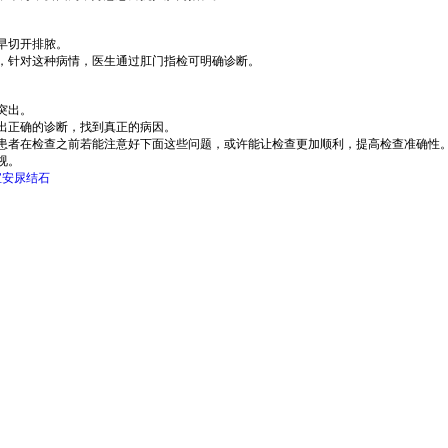
早切开排脓。
针对这种病情，医生通过肛门指检可明确诊断。
突出。
出正确的诊断，找到真正的病因。
者在检查之前若能注意好下面这些问题，或许能让检查更加顺利，提高检查准确性
视。
宝安尿结石