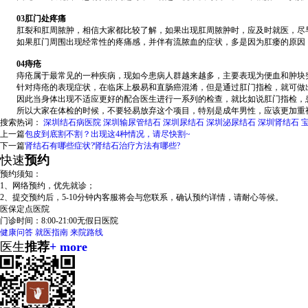
03肛门处疼痛
肛裂和肛周脓肿，相信大家都比较了解，如果出现肛周脓肿时，应及时就医，尽
如果肛门周围出现经常性的疼痛感，并伴有流脓血的症状，多是因为肛瘘的原因，
04痔疮
痔疮属于最常见的一种疾病，现如今患病人群越来越多，主要表现为便血和肿块
针对痔疮的表现症状，在临床上极易和直肠癌混淆，但是通过肛门指检，就可做
因此当身体出现不适应更好的配合医生进行一系列的检查，就比如说肛门指检，患
所以大家在体检的时候，不要轻易放弃这个项目，特别是成年男性，应该更加重
搜索热词：
深圳结石病医院
深圳输尿管结石
深圳尿结石
深圳泌尿结石
深圳肾结石
上一篇
包皮到底割不割？出现这4种情况，请尽快割~
下一篇
肾结石有哪些症状?肾结石治疗方法有哪些?
快速
预约
预约须知：
1、网络预约，优先就诊；
2、提交预约后，5-10分钟内客服将会与您联系，确认预约详情，请耐心等候。
医保定点医院
门诊时间：
8:00-21:00
无假日医院
健康问答
就医指南
来院路线
医生
推荐
+ more