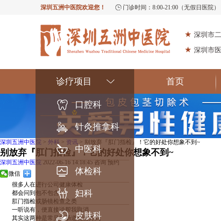
深圳五洲中医院欢迎您！
门诊时间：8:00-21:00（无假日医院）
★
深圳市
★
深圳市
诊疗项目
首页
口腔科
针灸推拿科
深圳五洲中医院
>
外科
>
资讯
> 别放弃『肛门指检』！它的好处你想象不到~
中医科
别放弃『肛门指检』！它的好处你想象不到~
深圳五洲中医院
2022-06-16 14:18:45
咨询
预约
体检科
微信
很多人在进行公司健康体检
妇科
都会问到包不包含
肛门指检或肠镜检查之类
一听说有，便直接说帮我取消
皮肤科
其实这两种是常见的肠道检查方式