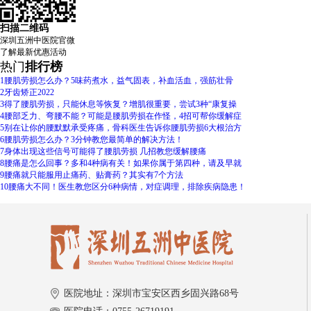
扫描二维码
深圳五洲中医院官微
了解
最新优惠活动
热门
排行榜
1
腰肌劳损怎么办？5味药煮水，益气固表，补血活血，强筋壮骨
2
牙齿矫正2022
3
得了腰肌劳损，只能休息等恢复？增肌很重要，尝试3种“康复操
4
腰部乏力、弯腰不能？可能是腰肌劳损在作怪，4招可帮你缓解症
5
别在让你的腰默默承受疼痛，骨科医生告诉你腰肌劳损6大根治方
6
腰肌劳损怎么办？3分钟教您最简单的解决方法！
7
身体出现这些信号可能得了腰肌劳损 几招教您缓解腰痛
8
腰痛是怎么回事？多和4种病有关！如果你属于第四种，请及早就
9
腰痛就只能服用止痛药、贴膏药？其实有7个方法
10
腰痛大不同！医生教您区分6种病情，对症调理，排除疾病隐患！
医院地址：深圳市宝安区西乡固兴路68号