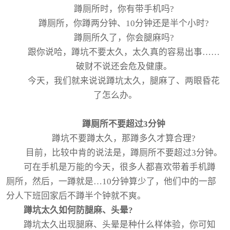
蹲厕所时，你有带手机吗?
蹲厕所，你蹲两分钟、10分钟还是半个小时?
蹲厕所久了，你会腿麻吗?
跟你说哈，蹲坑不要太久，太久真的容易出事……
破财不说还会危及健康。
今天，我们就来说说蹲坑太久，腿麻了、两眼昏花
了怎么办。
蹲厕所不要超过3分钟
蹲坑不要蹲太久，那蹲多久才算合理?
目前，比较中肯的说法是，蹲厕所不要超过3分钟。
可在手机是万能的今天，很多人都喜欢带着手机蹲
厕所，然后，一蹲就是…10分钟算少了，他们中的一部
分人下班回家后不蹲半个钟就不爽。
蹲坑太久如何防腿麻、头晕?
蹲坑太久出现腿麻、头晕是种什么样体验，你可知