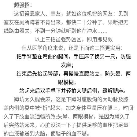
超强招：
这招得靠家人、室友，就如这位机智的网友：见到
室友在厕所蹲着不肯出来，都快二十分钟了。果断把无
线路由器关，不到一分钟就听到他在冲水……
以上三招虽强势凶凶，即用即见效
但从医学角度来说，还是下面这三招更实用：
把手臂垫在弯曲的腿间，手压麻了换另一只，防腿
发麻；
结束后先抬起臀部，再慢慢直腰站立，防头晕、两
眼模糊；
站起来后双手垂下并轻拍大腿后侧，缓解腿麻。
蹲坑太久腿会麻，这是下蹲时腹股沟的大动脉及膝
盖内侧的委中被“折”起来，加之身体重量压在腿上，时间
久了下肢血流通畅所致;头晕、两眼模糊，是因为蹲久了
后突然站起来，心脏没法一下子提供足够的血压把足量
的血液输送到大脑，使脑子的血不够。