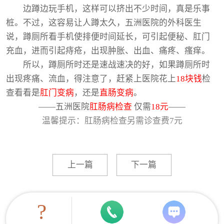
边蹲边玩手机，这样可以挤出不少时间，真是乐事
桩。不过，这容易让人蹲太久，五洲医院的外科医生
说，蹲厕所看手机使排便时间延长，可引起便秘、肛门
充血，进而引起痔疮，出现肿胀、出血、痛疼、瘙痒。
所以，蹲厕所时还是速战速决的好，如果蹲厕所时
出现疼痛、流血，得注意了，赶紧上医院花上
18块钱
检
查看看是
肛门变病
，还是
直肠变病
。
——五洲医院
肛肠病检查
仅需
1
8元
——
温馨提示：肛肠病检查另需诊查费
7元
上一篇
下一篇
?