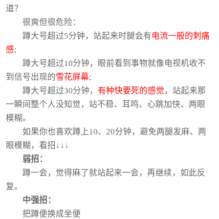
道？
很爽但很危险：
蹲大号超过5分钟，站起来时腿会有
电流一般的刺痛
感
;
蹲大号超过10分钟，眼前看到事物就像电视机收不
到信号出现的
雪花屏幕
;
蹲大号超过30分钟，
有种快要死的感觉
，站起来那
一瞬间整个人没知觉，站不稳、耳鸣、心跳加快、两眼
模糊。
如果你也喜欢蹲上10、20分钟，避免两腿发麻、两
眼模糊，看招↓↓↓
弱招：
蹲一会，觉得麻了就站起来一会，再继续，如此反
复。
中强招：
把蹲便换成坐便