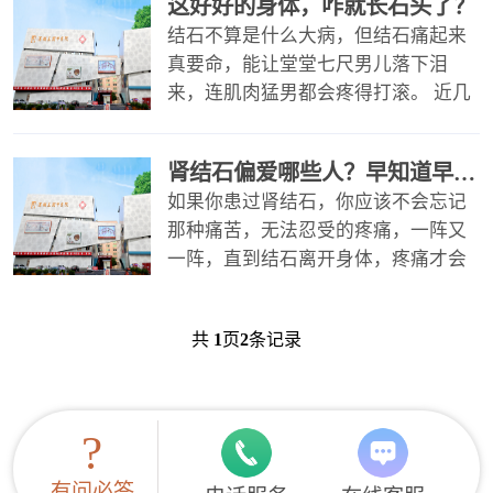
这好好的身体，咋就长石头了？
结石不算是什么大病，但结石痛起来
真要命，能让堂堂七尺男儿落下泪
来，连肌肉猛男都会疼得打滚。 近几
年，各种结石的发病率越来越高。肾
结石、胆结石、胃结石屡见不鲜。你
肾结石偏爱哪些人？早知道早预防
是不
如果你患过肾结石，你应该不会忘记
那种痛苦，无法忍受的疼痛，一阵又
一阵，直到结石离开身体，疼痛才会
画上句号。 虽然真的很痛，但肾结石
算是一种比较常见的疾病，但如果不
共
1
页
2
条记录
是
?
有问必答